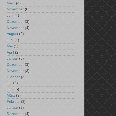
März
(4)
November
(6)
Juni
(4)
Dezember
(3)
November
(4)
August
(2)
Juni
(1)
Mai
(1)
April
(2)
Januar
(5)
Dezember
(3)
November
(3)
Oktober
(3)
Juli
(6)
Juni
(5)
März
(9)
Februar
(3)
Januar
(3)
Dezember
(4)