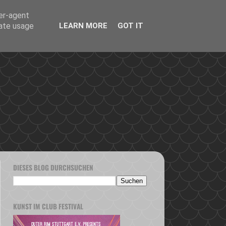
ser-agent
rate usage
LEARN MORE
GOT IT
DIESES BLOG DURCHSUCHEN
KUNST IM CLUB FESTIVAL