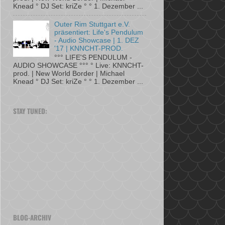
Knead ° DJ Set: kriZe ° ° 1. Dezember ...
Outer Rim Stuttgart e.V.
präsentiert: Life's Pendulum
- Audio Showcase | 1. DEZ
'17 | KNNCHT-PROD.
°°° LIFE'S PENDULUM -
AUDIO SHOWCASE °°° ° Live: KNNCHT-
prod. | New World Border | Michael
Knead ° DJ Set: kriZe ° ° 1. Dezember ...
STAY TUNED:
BLOG-ARCHIV