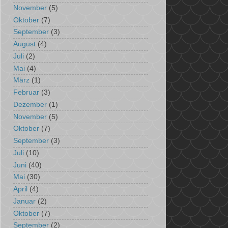
November
(5)
Oktober
(7)
September
(3)
August
(4)
Juli
(2)
Mai
(4)
März
(1)
Februar
(3)
Dezember
(1)
November
(5)
Oktober
(7)
September
(3)
Juli
(10)
Juni
(40)
Mai
(30)
April
(4)
Januar
(2)
Oktober
(7)
September
(2)