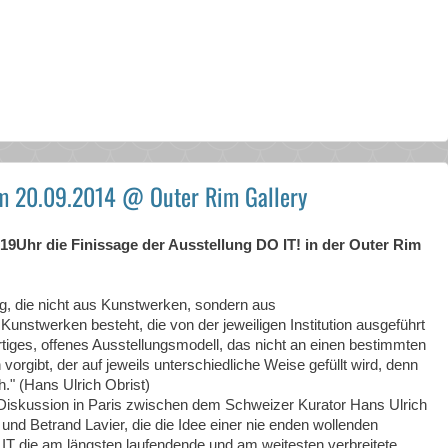
 am 20.09.2014 @ Outer Rim Gallery
19Uhr die Finissage der Ausstellung DO IT! in der Outer Rim
g, die nicht aus Kunstwerken, sondern aus
nstwerken besteht, die von der jeweiligen Institution ausgeführt
rtiges, offenes Ausstellungsmodell, das nicht an einen bestimmten
orgibt, der auf jeweils unterschiedliche Weise gefüllt wird, denn
h." (H
ans Ulrich Obrist)
Diskussion in Paris zwischen dem Schweizer Kurator Hans Ulrich
 und Betrand Lavier, die die Idee einer nie enden wollenden
O IT die am längsten laufendende und am weitesten verbreitete