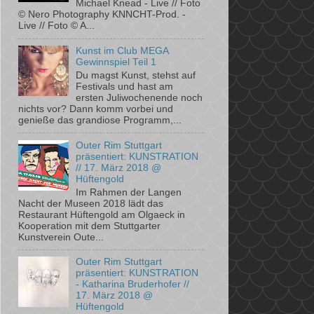
Michael Knead - Live // Foto
© Nero Photography KNNCHT-Prod. -
Live // Foto © A...
Kunst im Club MEGA
Gewinnspiel Teil 1
Du magst Kunst, stehst auf
Festivals und hast am
ersten Juliwochenende noch
nichts vor? Dann komm vorbei und
genieße das grandiose Programm,...
Outer Rim Stuttgart
präsentiert: KUNSTRATION
// 17. März 2018 @
Hüftengold
Im Rahmen der Langen
Nacht der Museen 2018 lädt das
Restaurant Hüftengold am ­Olgaeck in
Kooperation mit dem ­Stuttgarter
Kunstverein Oute...
Outer Rim Stuttgart
präsentiert: KUNSTRATION
- Katharina Bruderhofer //
17. März 2018 @
Hüftengold