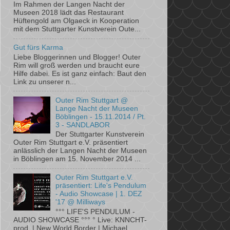
Im Rahmen der Langen Nacht der
Museen 2018 lädt das Restaurant
Hüftengold am ­Olgaeck in Kooperation
mit dem ­Stuttgarter Kunstverein Oute...
Gut fürs Karma
Liebe Bloggerinnen und Blogger! Outer
Rim will groß werden und braucht eure
Hilfe dabei. Es ist ganz einfach: Baut den
Link zu unserer n...
Outer Rim Stuttgart @
Lange Nacht der Museen
Böblingen - 15.11.2014 / Pt.
3 - SANDLABOR
Der Stuttgarter Kunstverein
Outer Rim Stuttgart e.V. präsentiert
anlässlich der Langen Nacht der Museen
in Böblingen am 15. November 2014 ...
Outer Rim Stuttgart e.V.
präsentiert: Life's Pendulum
- Audio Showcase | 1. DEZ
'17 @ Milliways
°°° LIFE'S PENDULUM -
AUDIO SHOWCASE °°° ° Live: KNNCHT-
prod. | New World Border | Michael