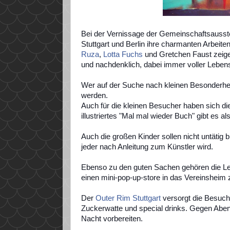
Bei der Vernissage der Gemeinschaftsausstell
Stuttgart und Berlin ihre charmanten Arbeite
Ruza
,
Lotta Fuchs
und Gretchen Faust zeigen 
und nachdenklich, dabei immer voller Leben
Wer auf der Suche nach kleinen Besonderheit
werden.
Auch für die kleinen Besucher haben sich die
illustriertes "Mal mal wieder Buch" gibt es 
Auch die großen Kinder sollen nicht untätig b
jeder nach Anleitung zum Künstler wird.
Ebenso zu den guten Sachen gehören die Le
einen mini-pop-up-store in das Vereinsheim 
Der
Outer Rim Stuttgart
versorgt die Besuch
Zuckerwatte und special drinks. Gegen Abe
Nacht vorbereiten.