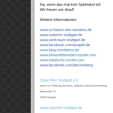
Na, wenn das mal kein Spektakel ist!
Wir freuen uns drauf!
Weitere Informationen:
www.schaetze-des-westens.d
e
www.outerrim-stuttgart.de
www.werkraum-stuttgart.de
www.facebook.com/
anaphil.de
www.
blog.mimifaktur.de
www.klebenlebeneben.tumblr.com
www.lottafuchs.tumblr.com
www.facebook.com/
deckenberg
Outer Rim Stuttgart e.V.
Verein zur Förderung der Kunst, Subkultur und Kunstvermittlung
Bebelstraße 70
70193 Stuttgart
www.outerrim-stuttgart.de