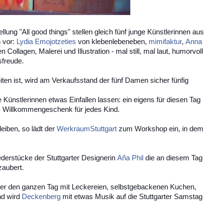
ung "All good things" stellen gleich fünf junge Künstlerinnen aus
n vor:
Lydia Emojotzeties
von klebenlebeneben,
mimifaktur
,
Anna
Collagen, Malerei und Illustration - mal still, mal laut, humorvoll
sf
reude.
en ist, wird am Verkaufsstand der fünf Damen sicher fünfig
 Künstlerinnen etwas Einfallen lassen: ein eigens für diesen Tag
als Willkommengeschenk für jedes Kind.
leiben, so lädt der
WerkraumStuttgart
zum Workshop ein, in dem
derstücke der Stuttgarter Designerin
Aña Phil
die an diesem Tag
zaubert.
er den ganzen Tag mit Leckereien, selbstgebackenen Kuchen,
nd wird
Deckenberg
mit etwas Musik auf die Stuttgarter Samstag