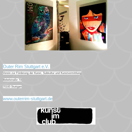
Outer Rim Stuttgart e.V.
Verein zur Förderung der Kunst, Subkultur und Kunstvermittlung
Bebelstraße 70
70193 Stuttgart
www.outerrim-stuttgart.de