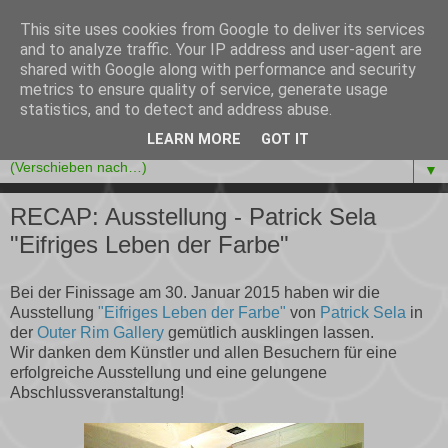
This site uses cookies from Google to deliver its services
Outer Rim Stuttgart e.V.
and to analyze traffic. Your IP address and user-agent are
shared with Google along with performance and security
metrics to ensure quality of service, generate usage
Verein zur Förderung der Kunst, Subkultur und
statistics, and to detect and address abuse.
Kunstvermittlung
LEARN MORE
GOT IT
▼
RECAP: Ausstellung - Patrick Sela
"Eifriges Leben der Farbe"
Bei der Finissage am 30. Januar 2015 haben wir die
Ausstellung
"Eifriges Leben der Farbe"
von
Patrick Sela
in
der
Outer Rim Gallery
gemütlich ausklingen lassen.
Wir danken dem Künstler und allen Besuchern für eine
erfolgreiche Ausstellung und eine gelungene
Abschlussveranstaltung!