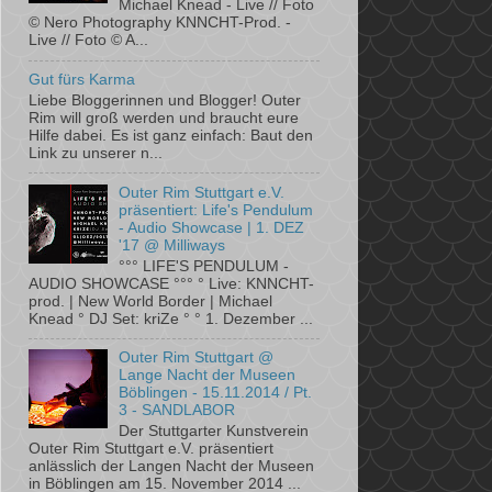
Michael Knead - Live // Foto
© Nero Photography KNNCHT-Prod. -
Live // Foto © A...
Gut fürs Karma
Liebe Bloggerinnen und Blogger! Outer
Rim will groß werden und braucht eure
Hilfe dabei. Es ist ganz einfach: Baut den
Link zu unserer n...
Outer Rim Stuttgart e.V.
präsentiert: Life's Pendulum
- Audio Showcase | 1. DEZ
'17 @ Milliways
°°° LIFE'S PENDULUM -
AUDIO SHOWCASE °°° ° Live: KNNCHT-
prod. | New World Border | Michael
Knead ° DJ Set: kriZe ° ° 1. Dezember ...
Outer Rim Stuttgart @
Lange Nacht der Museen
Böblingen - 15.11.2014 / Pt.
3 - SANDLABOR
Der Stuttgarter Kunstverein
Outer Rim Stuttgart e.V. präsentiert
anlässlich der Langen Nacht der Museen
in Böblingen am 15. November 2014 ...