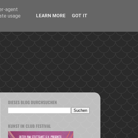
ser-agent
rate usage
LEARN MORE
GOT IT
DIESES BLOG DURCHSUCHEN
KUNST IM CLUB FESTIVAL