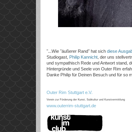
"...Wie "äußerer Rand" hat sich
diese Ausga
Studiogast,
Philip Kannicht
, der uns stellvert
und sympathisch Rede und Antwort stand, dur
Hintergründe und Seele von Outer Rim erfah
Danke Philip für Deinen Besuch und für so m
Outer Rim Stuttgart e.V.
Verein zur Förderung der Kunst, Subkultur und Kunstvermittlung
www.outerrim-stuttgart.de