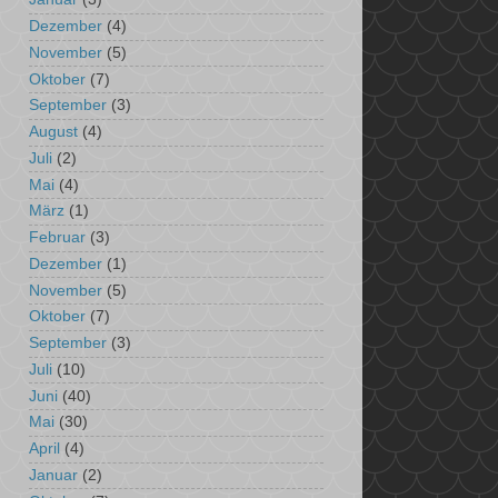
Dezember
(4)
November
(5)
Oktober
(7)
September
(3)
August
(4)
Juli
(2)
Mai
(4)
März
(1)
Februar
(3)
Dezember
(1)
November
(5)
Oktober
(7)
September
(3)
Juli
(10)
Juni
(40)
Mai
(30)
April
(4)
Januar
(2)