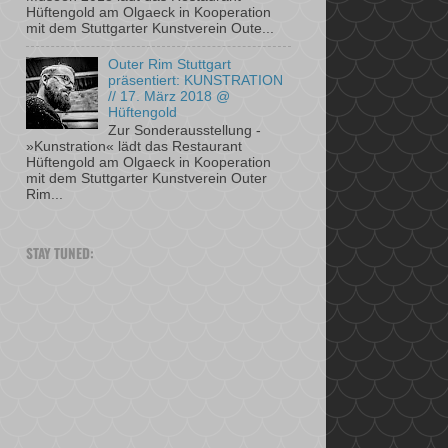
Hüftengold am ­Olgaeck in Kooperation
mit dem ­Stuttgarter Kunstverein Oute...
Outer Rim Stuttgart
präsentiert: KUNSTRATION
// 17. März 2018 @
Hüftengold
Zur Sonderausstellung ­
»Kunstration« lädt das Restaurant
Hüftengold am ­Olgaeck in Kooperation
mit dem ­Stuttgarter Kunstverein Outer
Rim...
STAY TUNED: