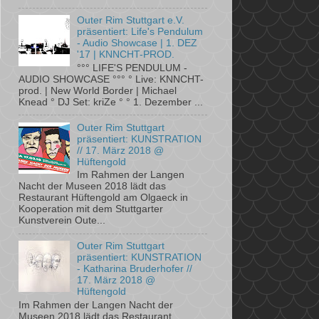
Outer Rim Stuttgart e.V.
präsentiert: Life's Pendulum
- Audio Showcase | 1. DEZ
'17 | KNNCHT-PROD.
°°° LIFE'S PENDULUM -
AUDIO SHOWCASE °°° ° Live: KNNCHT-
prod. | New World Border | Michael
Knead ° DJ Set: kriZe ° ° 1. Dezember ...
Outer Rim Stuttgart
präsentiert: KUNSTRATION
// 17. März 2018 @
Hüftengold
Im Rahmen der Langen
Nacht der Museen 2018 lädt das
Restaurant Hüftengold am ­Olgaeck in
Kooperation mit dem ­Stuttgarter
Kunstverein Oute...
Outer Rim Stuttgart
präsentiert: KUNSTRATION
- Katharina Bruderhofer //
17. März 2018 @
Hüftengold
Im Rahmen der Langen Nacht der
Museen 2018 lädt das Restaurant