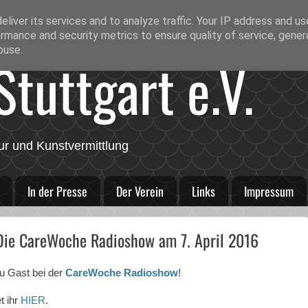
liver its services and to analyze traffic. Your IP address and u
rmance and security metrics to ensure quality of service, gene
buse.
tuttgart e.V.
ur und Kunstvermittlung
In der Presse
Der Verein
Links
Impressum
 Die CareWoche Radioshow am 7. April 2016
u Gast bei der
CareWoche Radioshow
!
t ihr
HIER
.