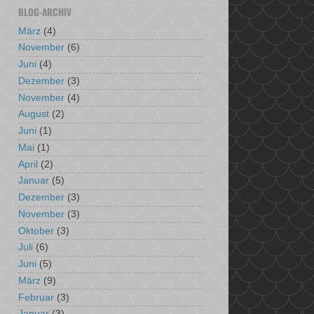
BLOG-ARCHIV
März
(4)
November
(6)
Juni
(4)
Dezember
(3)
November
(4)
August
(2)
Juni
(1)
Mai
(1)
April
(2)
Januar
(5)
Dezember
(3)
November
(3)
Oktober
(3)
Juli
(6)
Juni
(5)
März
(9)
Februar
(3)
Januar
(3)