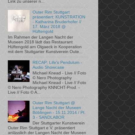
Link zu unserer n...
Outer Rim Stuttgart
präsentiert: KUNSTRATION
- Katharina Bruderhofer //
17. März 2018 @
Hüftengold
Im Rahmen der Langen Nacht der
Museen 2018 lädt das Restaurant
Hüftengold am ­Olgaeck in Kooperation
mit dem ­Stuttgarter Kunstverein Oute...
RECAP: Life's Pendulum -
Audio Showcase
Michael Knead - Live // Foto
© Nero Photography
Michael Knead - Live // Foto
© Nero Photography KNNCHT-Prod. -
Live // Foto © A...
Outer Rim Stuttgart @
Lange Nacht der Museen
Böblingen - 15.11.2014 / Pt.
3 - SANDLABOR
Der Stuttgarter Kunstverein
Outer Rim Stuttgart e.V. präsentiert
anlässlich der Langen Nacht der Museen