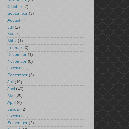
Oktober
(7)
September
(3)
August
(4)
Juli
(2)
Mai
(4)
März
(1)
Februar
(3)
Dezember
(1)
November
(5)
Oktober
(7)
September
(3)
Juli
(10)
Juni
(40)
Mai
(30)
April
(4)
Januar
(2)
Oktober
(7)
September
(2)