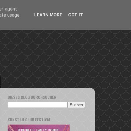
ser-agent
rate usage
LEARN MORE
GOT IT
DIESES BLOG DURCHSUCHEN
KUNST IM CLUB FESTIVAL