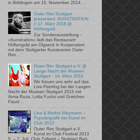
in Böblingen am 15. November 2014 ...
Outer Rim Stuttgart
präsentiert: KUNSTRATION
// 17. März 2018 @
Hüftengold
Zur Sonderausstellung ­
»Kunstration« lädt das Restaurant
Hüftengold am ­Olgaeck in Kooperation
mit dem ­Stuttgarter Kunstverein Outer
Rim...
Outer Rim Stuttgart e.V. @
Lange Nacht der Museen
Stuttgart - 14. März 2015
Wir freuen uns sehr auf das
Live-Painting bei der Langen
Nacht der Museen Stuttgart 2015 mit
Anna Ruza, Lotta Fuchs und Gretchen
Faust ...
Lina & Mathis Weymann –
Populärgrafik bei Kunst im
Club 2013
Outer Rim Stuttgart e.V.
Kunst im Club Festival 2013
5. – 7. Juli, Club Zollamt – Stuttgart Bad-