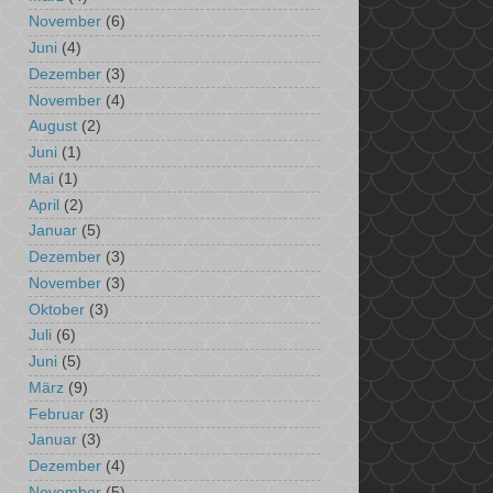
November
(6)
Juni
(4)
Dezember
(3)
November
(4)
August
(2)
Juni
(1)
Mai
(1)
April
(2)
Januar
(5)
Dezember
(3)
November
(3)
Oktober
(3)
Juli
(6)
Juni
(5)
März
(9)
Februar
(3)
Januar
(3)
Dezember
(4)
November
(5)