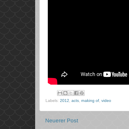
Labels:
2012
,
acts
,
making of
,
video
Neuerer Post